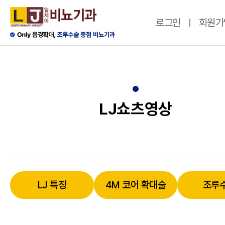
로그인
회원가
LJ쇼츠영상
LJ 특징
4M 코어 확대술
조루