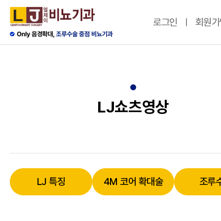
로그인
회원가
LJ쇼츠영상
LJ 특징
4M 코어 확대술
조루