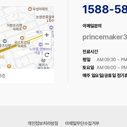
1588-5
이메일문의
princemaker
진료시간
평일
AM 09:30 ~ PM
토요일
AM 09:00 ~ PM
매주 일요일/공휴일 정기
8층
100m
로드뷰
길찾기
지도 크게 보기
개인정보처리방침
이메일무단수집거부