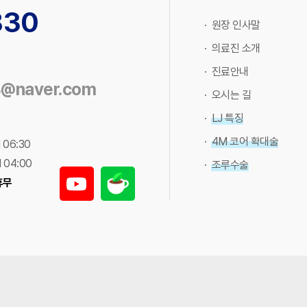
830
· 원장 인사말
· 의료진 소개
· 진료안내
3@naver.com
· 오시는 길
· LJ 특징
· 4M 코어 확대술
 06:30
 04:00
· 조루수술
휴무