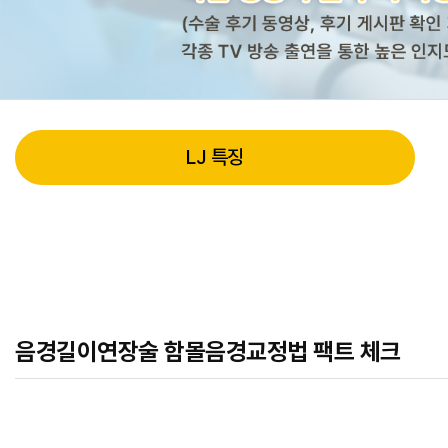
LJ 특징
음경길이연장술 함몰음경교정법 팩트 체크