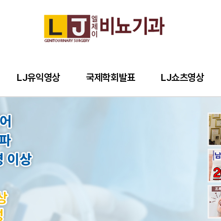
LJ유익영상
국제학회발표
LJ쇼츠영상