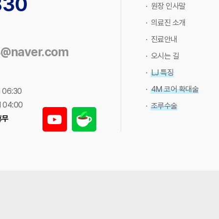
830
· 원장 인사말
· 의료진 소개
· 진료안내
3@naver.com
· 오시는 길
· LJ 특징
· 4M 코어 확대술
 06:30
 04:00
· 조루수술
휴무