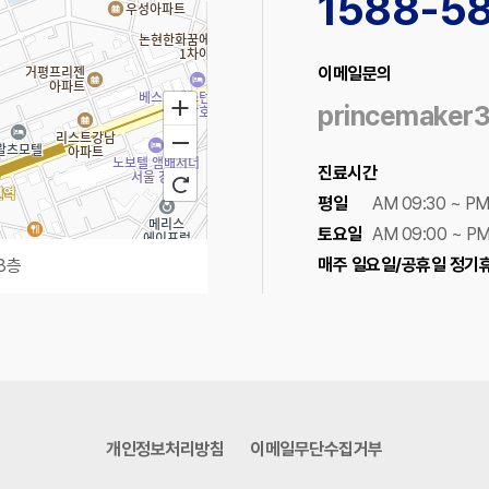
1588-5
이메일문의
princemaker
진료시간
평일
AM 09:30 ~ PM
토요일
AM 09:00 ~ PM
매주 일요일/공휴일 정기
8층
100m
로드뷰
길찾기
지도 크게 보기
개인정보처리방침
이메일무단수집거부