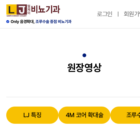
로그인
회원가
원장영상
LJ 특징
4M 코어 확대술
조루