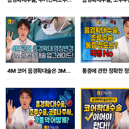
4M 코어 음경확대술은 3M음경확대수술의 업그레이드 버전이다!