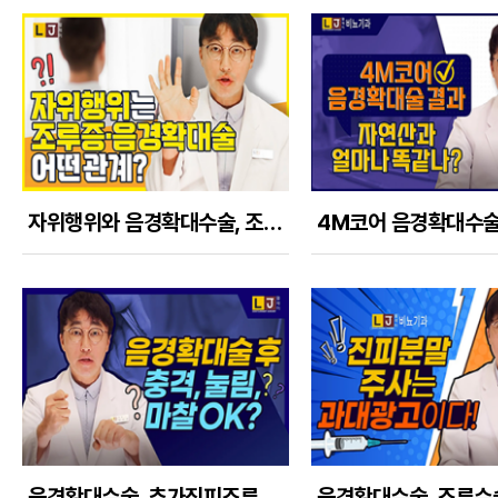
자위행위와 음경확대수술, 조루증에 어떤 관계가 있을까
음경확대수술, 추가진피조루수술 수술후 시기에 따라 물리적 충격, 눌림, 마찰 어디까지 괜찮을까