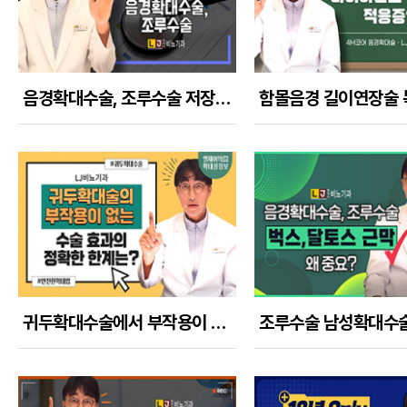
음경확대수술, 조루수술 저장진피(대체진피)의 최신 트렌드 분석 업데이트 (22년 9월)
귀두확대수술에서 부작용이 없는 정확한 한계와 귀두확대술의 기대치를 낮추어야 하는 이유