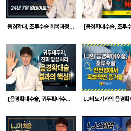
음경확대, 조루수술 회복과정과 치료방법의 정석 (only LJ비뇨기과 /엘제이만 적용)
{음경확대수술, 귀두확대수술} 귀두테두리 및 진피의 앞쪽 테두리 처리가 수술결과를 좌우한다!