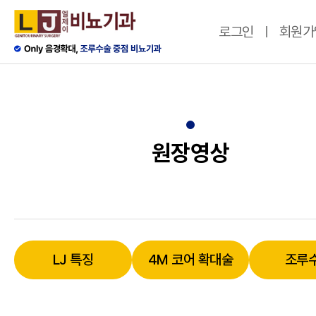
로그인
회원가
원장영상
LJ 특징
4M 코어 확대술
조루